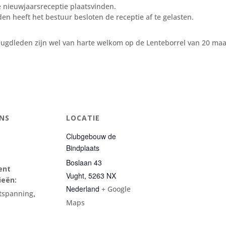
e nieuwjaarsreceptie plaatsvinden.
 heeft het bestuur besloten de receptie af te gelasten.
eugdleden zijn wel van harte welkom op de Lenteborrel van 20 maar
NS
LOCATIE
Clubgebouw de
Bindplaats
Boslaan 43
ent
Vught
,
5263 NX
ieën:
Nederland
+ Google
,
tspanning
Maps