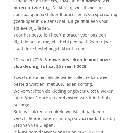
schaatsers en fietsers, zowel in een
dames- als
heren-uitvoering
. De kleding wordt voor ons
speciaal gemaakt door Bioracer en is via sponsoring
goedkoper in de aanschaf. Dit geldt alleen voor
actieve VIJC-leden.
Voor het bestellen heeft Bioracer voor ons een
digitale bestel-mogelijkheid gemaakt. 2x per jaar
staat deze bestelmogelijkheid open.
10 maart 2026:
Nieuwe bestelronde voor onze
clubkleding, tot ca. 25 maart 2026
Zowel de zomer- als de wintercollectie kan weer
besteld worden, met 20% leden korting.
We verwachten de kleding ongeveer 6 tot 8 weken
later. Voor 8 euro verzendkosten wordt het thuis
bezorgd.
Bidons, sokken en enkele wedstrijd pakken in
verschillende maten zijn nog op voorraad, thuis bij
Stephan van Diepen.
Je kunt hem daarvoor appen op 06-25071598.