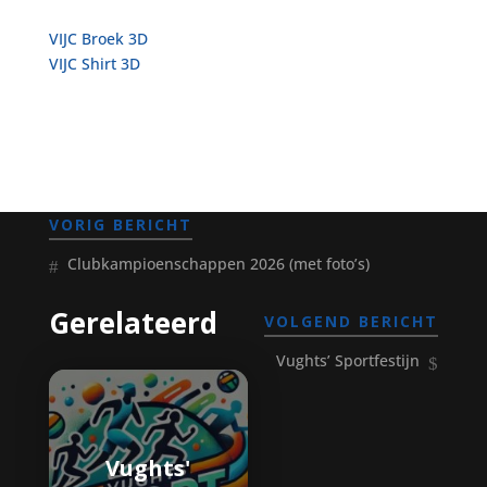
VIJC Broek 3D
VIJC Shirt 3D
VORIG BERICHT
Clubkampioenschappen 2026 (met foto’s)
Gerelateerd
VOLGEND BERICHT
Vughts’ Sportfestijn
Vughts'