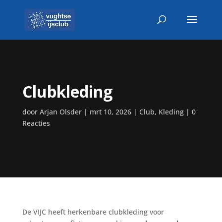
Clubkleding
door
Arjan Olsder
|
mrt 10, 2026
|
Club
,
Kleding
|
0
Reacties
De VIJC heeft herkenbare clubkleding voor