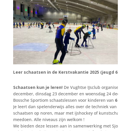
Leer schaatsen in de Kerstvakantie 2025 (jeugd 6 – 12 j
Schaatsen kun je leren!
De Vughtse IJsclub organiseert o
december, dinsdag 23 december en woensdag 24 december
Bossche Sportiom schaatslessen voor kinderen van
6 tot e
Je leert dan spelenderwijs alles over de techniek van het sc
schaatsen op noren, maar met ijshockey of kunstschaatsen
meedoen. Alle niveaus zijn welkom !
We bieden deze lessen aan in samenwerking met Sjors Sport