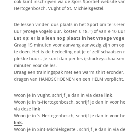
ook kunt inschrijven via de Sjors Sportief-website van de g
Hertogenbosch, Vught of St. Michielsgestel.
De lessen vinden dus plaats in het Sportiom te ’s-Hertogen
uur (vroege vogels-uur, kosten € 18,=) of van 9-10 uur (koste
Let op: er is alleen nog plaats in het vroege vogels-uur!
Graag 15 minuten voor aanvang aanwezig zijn om op tijd je
te doen. Het is de bedoeling dat je of zelf schaatsen meenee
plekke huurt. Je kunt dan per les ijshockeyschaatsen huren,
minuten voor de les.
Draag een trainingspak met een warm shirt eronder. Op het 
dragen van HANDSCHOENEN en een HELM verplicht.
Woon je in Vught, schrijf je dan in via deze
link
.
Woon je in ‘s-Hertogenbosch, schrijf je dan in voor het Vro
via deze
link
.
Woon je in ‘s-Hertogenbosch, schrijf je dan in voor het 2e u
link
.
Woon je in Sint-Michielsgestel, schrijf je dan in via deze
lin