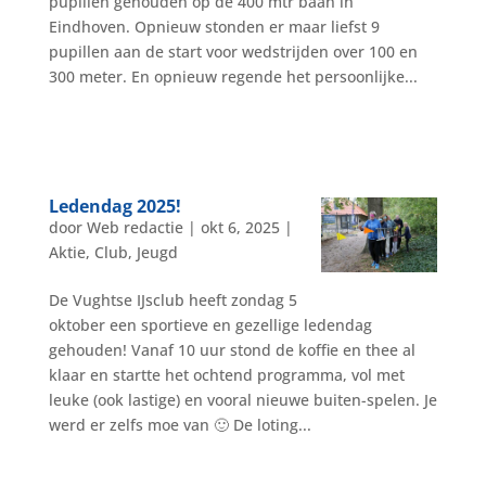
pupillen gehouden op de 400 mtr baan in
Eindhoven. Opnieuw stonden er maar liefst 9
pupillen aan de start voor wedstrijden over 100 en
300 meter. En opnieuw regende het persoonlijke...
Ledendag 2025!
door
Web redactie
|
okt 6, 2025
|
Aktie
,
Club
,
Jeugd
De Vughtse IJsclub heeft zondag 5
oktober een sportieve en gezellige ledendag
gehouden! Vanaf 10 uur stond de koffie en thee al
klaar en startte het ochtend programma, vol met
leuke (ook lastige) en vooral nieuwe buiten-spelen. Je
werd er zelfs moe van 🙂 De loting...