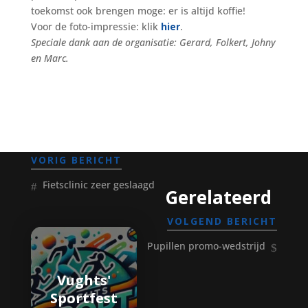
toekomst ook brengen moge: er is altijd koffie!
Voor de foto-impressie: klik
hier
.
Speciale dank aan de organisatie: Gerard, Folkert, Johny
en Marc.
VORIG BERICHT
Fietsclinic zeer geslaagd
Gerelateerd
VOLGEND BERICHT
Pupillen promo-wedstrijd
Vughts'
Sportfest