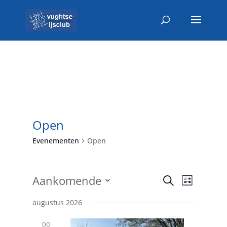
Open
Evenementen
Open
Evenemen
Evenem
Aankomende
Zoeken
Lijst
weerga
Zoeken
Selecteer
navigat
en
augustus 2026
een
weergeve
datum.
DO