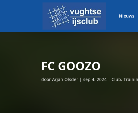
Nieuws
FC GOOZO
door
Arjan Olsder
|
sep 4, 2024
|
Club
,
Traini