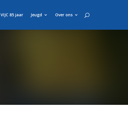
VIJC 85 jaar
Jeugd
Over ons