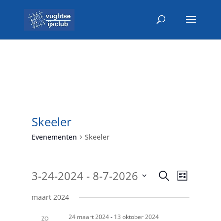
Skeeler
Evenementen
Skeeler
Evenemen
Evenem
 - 
3-24-2024
8-7-2026
Zoeken
Lijst
weerga
Zoeken
Selecteer
navigat
en
maart 2024
een
weergeve
datum.
-
24 maart 2024
13 oktober 2024
ZO