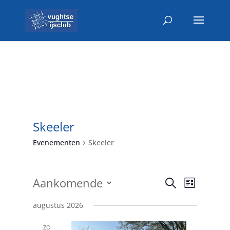
Skeeler
Evenementen
Skeeler
Evenemen
Evenem
Aankomende
Zoeken
Lijst
weerga
Zoeken
Selecteer
navigat
en
augustus 2026
een
weergeve
datum.
ZO