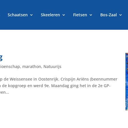
s
Schaatsen
Skeeleren
Fietsen
Bos-Zaal
g
ioenschap
,
marathon
,
Natuurijs
op de Weissensee in Oostenrijk. Crispijn Ariëns (beennummer
in de kopgroep en werd 9e. Maandag ging het in de 2e GP-
en...