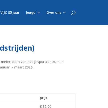
VIJC 85 jaar
Jeugd
Over ons
dstrijden)
0-meter baan van het IJssportcentrum in
januari – maart 2026.
prijs
€ 52,00