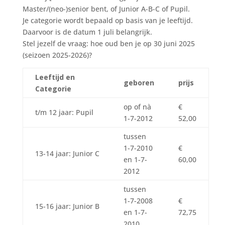
Master/(neo-)senior bent, of Junior A-B-C of Pupil.
Je categorie wordt bepaald op basis van je leeftijd.
Daarvoor is de datum 1 juli belangrijk.
Stel jezelf de vraag: hoe oud ben je op 30 juni 2025
(seizoen 2025-2026)?
Leeftijd en
geboren
prijs
Categorie
op of nà
€
t/m 12 jaar: Pupil
1-7-2012
52,00
tussen
1-7-2010
€
13-14 jaar: Junior C
en 1-7-
60,00
2012
tussen
1-7-2008
€
15-16 jaar: Junior B
en 1-7-
72,75
2010