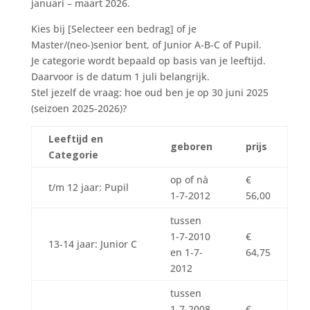
januari – maart 2026.
Kies bij [Selecteer een bedrag] of je
Master/(neo-)senior bent, of Junior A-B-C of Pupil.
Je categorie wordt bepaald op basis van je leeftijd.
Daarvoor is de datum 1 juli belangrijk.
Stel jezelf de vraag: hoe oud ben je op 30 juni 2025
(seizoen 2025-2026)?
Leeftijd en
geboren
prijs
Categorie
op of nà
€
t/m 12 jaar: Pupil
1-7-2012
56,00
tussen
1-7-2010
€
13-14 jaar: Junior C
en 1-7-
64,75
2012
tussen
1-7-2008
€