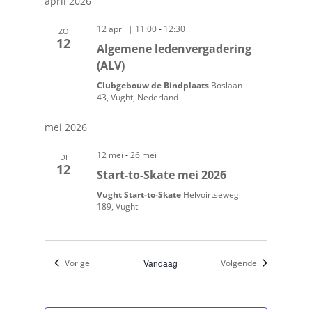
april 2026
-
12 april | 11:00
12:30
ZO
12
Algemene ledenvergadering
(ALV)
Clubgebouw de Bindplaats
Boslaan
43, Vught, Nederland
mei 2026
-
12 mei
26 mei
DI
12
Start-to-Skate mei 2026
Vught Start-to-Skate
Helvoirtseweg
189, Vught
Evenementen
Evenementen
Vorige
Vandaag
Volgende