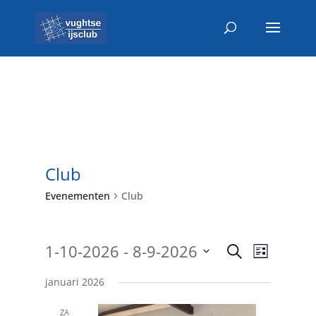
Club
Evenementen
Club
Evenemen
Evenem
 - 
1-10-2026
8-9-2026
Zoeken
Lijst
weerga
Zoeken
Selecteer
navigat
en
januari 2026
een
weergeve
datum.
ZA